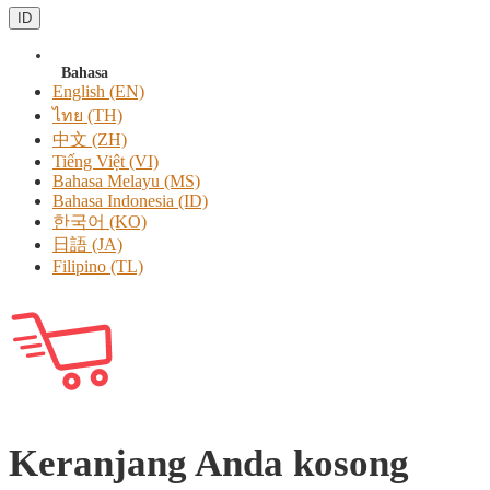
ID
Bahasa
English (EN)
ไทย (TH)
中文 (ZH)
Tiếng Việt (VI)
Bahasa Melayu (MS)
Bahasa Indonesia (ID)
한국어 (KO)
日語 (JA)
Filipino (TL)
Keranjang Anda kosong