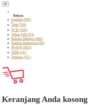
ID
Bahasa
English (EN)
ไทย (TH)
中文 (ZH)
Tiếng Việt (VI)
Bahasa Melayu (MS)
Bahasa Indonesia (ID)
한국어 (KO)
日語 (JA)
Filipino (TL)
Keranjang Anda kosong