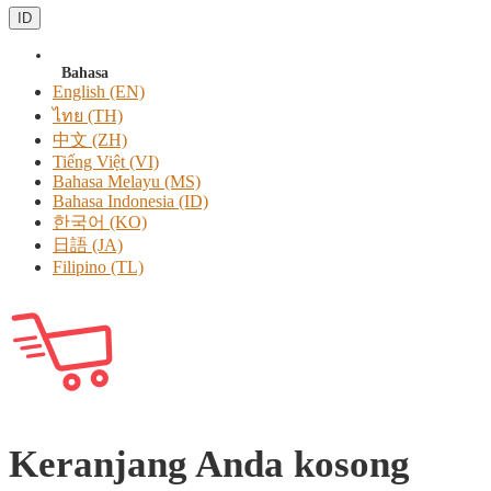
ID
Bahasa
English (EN)
ไทย (TH)
中文 (ZH)
Tiếng Việt (VI)
Bahasa Melayu (MS)
Bahasa Indonesia (ID)
한국어 (KO)
日語 (JA)
Filipino (TL)
Keranjang Anda kosong