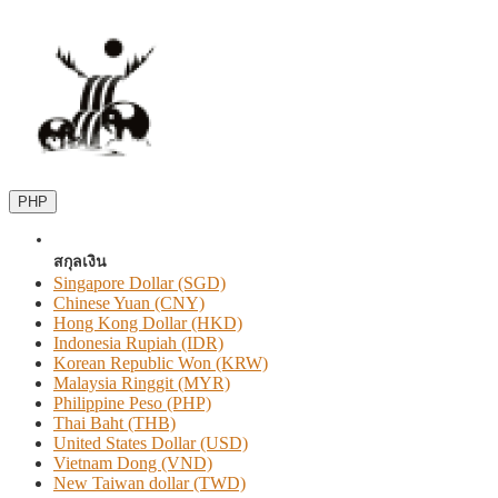
PHP
สกุลเงิน
Singapore Dollar (SGD)
Chinese Yuan (CNY)
Hong Kong Dollar (HKD)
Indonesia Rupiah (IDR)
Korean Republic Won (KRW)
Malaysia Ringgit (MYR)
Philippine Peso (PHP)
Thai Baht (THB)
United States Dollar (USD)
Vietnam Dong (VND)
New Taiwan dollar (TWD)