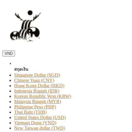
VND
สกุลเงิน
Singapore Dollar (SGD)
Chinese Yuan (CNY)
Hong Kong Dollar (HKD)
Indonesia Rupiah (IDR)
Korean Republic Won (KRW)
Malaysia Ringgit (MYR)
Philippine Peso (PHP)
Thai Baht (THB)
United States Dollar (USD)
Vietnam Dong (VND)
New Taiwan dollar (TWD)