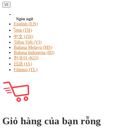
VI
Ngôn ngữ
English (EN)
ไทย (TH)
中文 (ZH)
Tiếng Việt (VI)
Bahasa Melayu (MS)
Bahasa Indonesia (ID)
한국어 (KO)
日語 (JA)
Filipino (TL)
Giỏ hàng của bạn rỗng