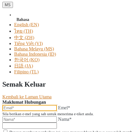
MS
Bahasa
English (EN)
ไทย (TH)
中文 (ZH)
Tiếng Việt (VI)
Bahasa Melayu (MS)
Bahasa Indonesia (ID)
한국어 (KO)
日語 (JA)
Filipino (TL)
Semak Keluar
Kembali ke Laman Utama
Maklumat Hubungan
Emel*
Sila berikan e-mel yang sah untuk menerima e-tiket anda.
Nama*