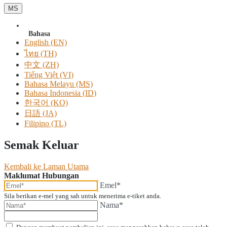
MS
Bahasa
English (EN)
ไทย (TH)
中文 (ZH)
Tiếng Việt (VI)
Bahasa Melayu (MS)
Bahasa Indonesia (ID)
한국어 (KO)
日語 (JA)
Filipino (TL)
Semak Keluar
Kembali ke Laman Utama
Maklumat Hubungan
Emel*
Sila berikan e-mel yang sah untuk menerima e-tiket anda.
Nama*