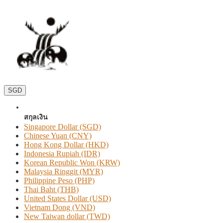
SGD
สกุลเงิน
Singapore Dollar (SGD)
Chinese Yuan (CNY)
Hong Kong Dollar (HKD)
Indonesia Rupiah (IDR)
Korean Republic Won (KRW)
Malaysia Ringgit (MYR)
Philippine Peso (PHP)
Thai Baht (THB)
United States Dollar (USD)
Vietnam Dong (VND)
New Taiwan dollar (TWD)