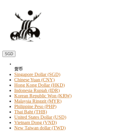
SGD
货币
Singapore Dollar (SGD)
Chinese Yuan (CNY)
Hong Kong Dollar (HKD)
Indonesia Rupiah (IDR)
Korean Republic Won (KRW)
Malaysia Ringgit (MYR)
Philippine Peso (PHP)
Thai Baht (THB)
United States Dollar (USD)
Vietnam Dong (VND)
New Taiwan dollar (TWD)