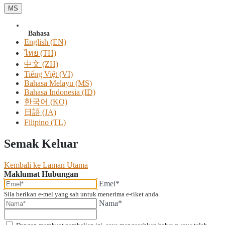
MS
Bahasa
English (EN)
ไทย (TH)
中文 (ZH)
Tiếng Việt (VI)
Bahasa Melayu (MS)
Bahasa Indonesia (ID)
한국어 (KO)
日語 (JA)
Filipino (TL)
Semak Keluar
Kembali ke Laman Utama
Maklumat Hubungan
Emel*
Sila berikan e-mel yang sah untuk menerima e-tiket anda.
Nama*