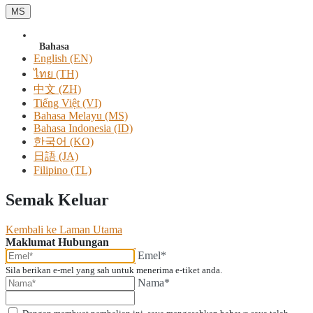
MS
Bahasa
English (EN)
ไทย (TH)
中文 (ZH)
Tiếng Việt (VI)
Bahasa Melayu (MS)
Bahasa Indonesia (ID)
한국어 (KO)
日語 (JA)
Filipino (TL)
Semak Keluar
Kembali ke Laman Utama
Maklumat Hubungan
Emel*
Sila berikan e-mel yang sah untuk menerima e-tiket anda.
Nama*