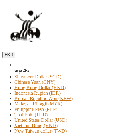
HKD
สกุลเงิน
Singapore Dollar (SGD)
Chinese Yuan (CNY)
Hong Kong Dollar (HKD)
Indonesia Rupiah (IDR)
Korean Republic Won (KRW)
Malaysia Ringgit (MYR)
Philippine Peso (PHP)
Thai Baht (THB)
United States Dollar (USD)
Vietnam Dong (VND)
New Taiwan dollar (TWD)