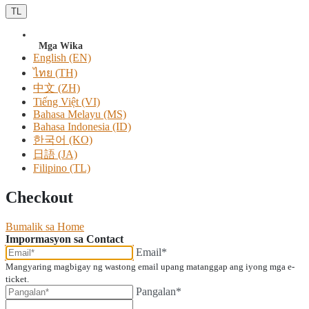
TL
Mga Wika
English (EN)
ไทย (TH)
中文 (ZH)
Tiếng Việt (VI)
Bahasa Melayu (MS)
Bahasa Indonesia (ID)
한국어 (KO)
日語 (JA)
Filipino (TL)
Checkout
Bumalik sa Home
Impormasyon sa Contact
Email*
Mangyaring magbigay ng wastong email upang matanggap ang iyong mga e-
ticket.
Pangalan*