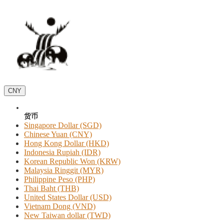
CNY
货币
Singapore Dollar (SGD)
Chinese Yuan (CNY)
Hong Kong Dollar (HKD)
Indonesia Rupiah (IDR)
Korean Republic Won (KRW)
Malaysia Ringgit (MYR)
Philippine Peso (PHP)
Thai Baht (THB)
United States Dollar (USD)
Vietnam Dong (VND)
New Taiwan dollar (TWD)